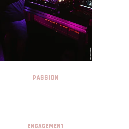
passion
Des événements conçus pour les
amoureux de la musique
électronique
engagement